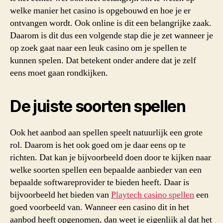
welke manier het casino is opgebouwd en hoe je er
ontvangen wordt. Ook online is dit een belangrijke zaak.
Daarom is dit dus een volgende stap die je zet wanneer je
op zoek gaat naar een leuk casino om je spellen te
kunnen spelen. Dat betekent onder andere dat je zelf
eens moet gaan rondkijken.
De juiste soorten spellen
Ook het aanbod aan spellen speelt natuurlijk een grote
rol. Daarom is het ook goed om je daar eens op te
richten. Dat kan je bijvoorbeeld doen door te kijken naar
welke soorten spellen een bepaalde aanbieder van een
bepaalde softwareprovider te bieden heeft. Daar is
bijvoorbeeld het bieden van
Playtech casino spellen
een
goed voorbeeld van. Wanneer een casino dit in het
aanbod heeft opgenomen, dan weet je eigenlijk al dat het