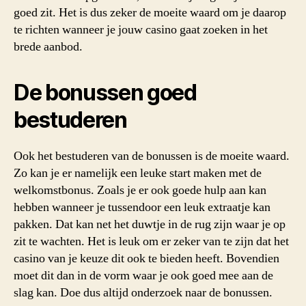
goed zit. Het is dus zeker de moeite waard om je daarop
te richten wanneer je jouw casino gaat zoeken in het
brede aanbod.
De bonussen goed
bestuderen
Ook het bestuderen van de bonussen is de moeite waard.
Zo kan je er namelijk een leuke start maken met de
welkomstbonus. Zoals je er ook goede hulp aan kan
hebben wanneer je tussendoor een leuk extraatje kan
pakken. Dat kan net het duwtje in de rug zijn waar je op
zit te wachten. Het is leuk om er zeker van te zijn dat het
casino van je keuze dit ook te bieden heeft. Bovendien
moet dit dan in de vorm waar je ook goed mee aan de
slag kan. Doe dus altijd onderzoek naar de bonussen.