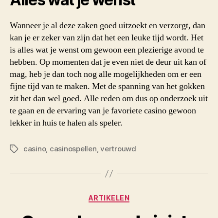
Wanneer je al deze zaken goed uitzoekt en verzorgt, dan
kan je er zeker van zijn dat het een leuke tijd wordt. Het
is alles wat je wenst om gewoon een plezierige avond te
hebben. Op momenten dat je even niet de deur uit kan of
mag, heb je dan toch nog alle mogelijkheden om er een
fijne tijd van te maken. Met de spanning van het gokken
zit het dan wel goed. Alle reden om dus op onderzoek uit
te gaan en de ervaring van je favoriete casino gewoon
lekker in huis te halen als speler.
casino
,
casinospellen
,
vertrouwd
Tags
Categorieën
ARTIKELEN