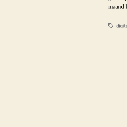
maand k
digit
Tags