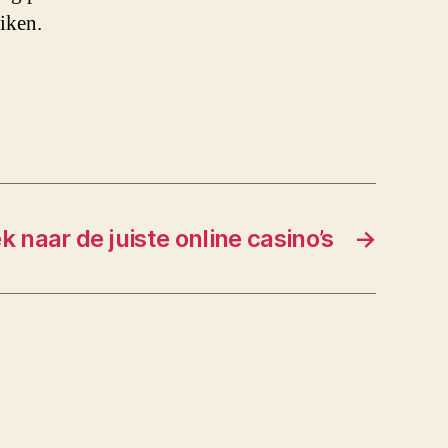
uiken.
k naar de juiste online casino’s
→