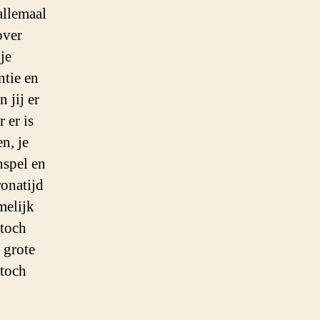
allemaal
over
je
ntie en
 jij er
 er is
n, je
nspel en
ronatijd
melijk
 toch
 grote
 toch