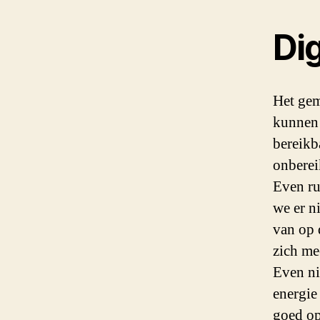
Dig
Het gem
kunnen 
bereikb
onberei
Even ru
we er n
van op 
zich mee
Even ni
energie
goed op