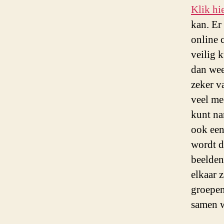
Klik hi
kan. Er
online 
veilig k
dan wee
zeker va
veel me
kunt na
ook een
wordt d
beelden
elkaar 
groepen
samen 