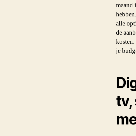
maand i
hebben.
alle opt
de aanb
kosten.
je budg
Dig
tv,
m