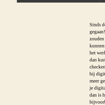
Sinds d
gegaan!
zouden 
kunnen 
het wer
dan kun 
checken
bij dig
meer ge
je digi
dan is h
bijvoor