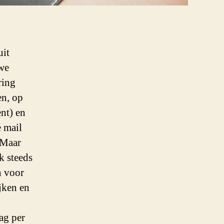
uit
we
ring
en, op
nt) en
e mail
 Maar
k steeds
n voor
ijken en
ag per