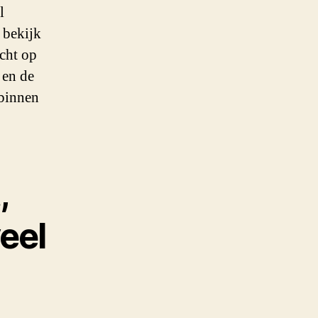
l
 bekijk
icht op
 en de
 binnen
,
veel