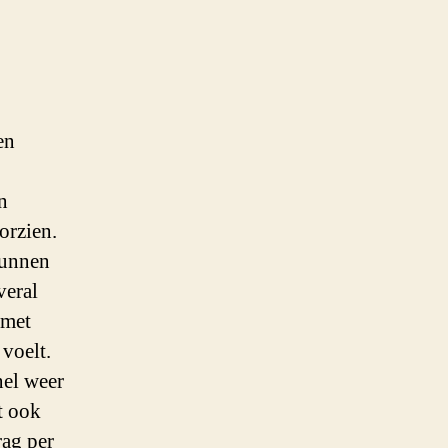
en
n
orzien.
kunnen
veral
 met
 voelt.
nel weer
t ook
rag per